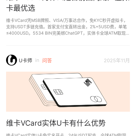
卡最优选
维卡VCard凭MSB牌照、VISA/万事达合作，免KYC秒开虚拟卡，
支持USDT多链充值。首家支付宝直转出金，2%+5USD费，单笔
≤4000USD。5534 BIN完美绑ChatGPT，实体卡全球ATM取现，
十二星座盲盒添趣，跨境电商、广告、订阅全覆盖，隐私合规最
优。
in
U卡师
问答
2025年11月
维卡VCard实体U卡有什么优势
维卡VCard实体U卡免实名开卡，249USDT起步，全球ATM取现