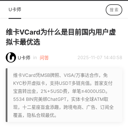
U卡师
维卡VCard为什么是目前国内用户虚
拟卡最优选
in
2025-11-07 14:40:58
U卡师
问答
维卡VCard凭MSB牌照、VISA/万事达合作，免
KYC秒开虚拟卡，支持USDT多链充值。首家支付
宝直转出金，2%+5USD费，单笔≤4000USD。
5534 BIN完美绑ChatGPT，实体卡全球ATM取
现，十二星座盲盒添趣，跨境电商、广告、订阅全
覆盖，隐私合规最优。