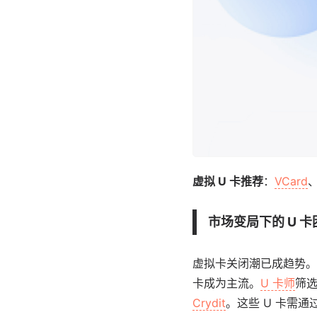
虚拟 U 卡推荐
：
VCard
市场变局下的 U 卡
虚拟卡关闭潮已成趋势。
卡成为主流。
U 卡师
筛
Crydit
。这些 U 卡需通