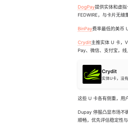
DogPay
提供实体和虚拟卡
FEDWIRE，与卡片无
BinPay
费率最低的美币 
Crydit
主推实体 U 卡，VI
Pay、微信、支付宝，
Crydit
实体U卡，没
这些 U 卡各有侧重，用户
Dupay 停服凸显市场
顺畅，优先评估稳定性与