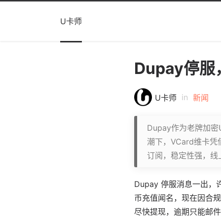
U卡师
Dupay停
in
U卡师
新闻
Dupay作为老牌加
潮下，VCard维
订阅，稳定性强，线
Dupay 停服消息一出
币充值闻名，现在因合规和
尽快提现，逾期只能邮件