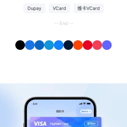
Dupay
VCard
维卡VCard
-- End --