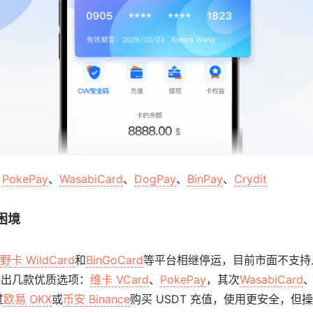
、
PokePay
、
WasabiCard
、
DogPay
、
BinPay
、
Crydit
困境
野卡 WildCard
和
BinGoCard
等平台相继停运，目前市面不支持
选出几款优质选项：
维卡 VCard
、
PokePay
，其次
WasabiCard
过
欧易 OKX
或
币安 Binance
购买 USDT 充值，使用更安全，但