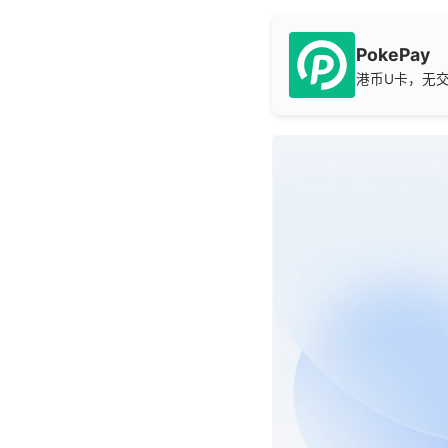
PokePay
港币U卡，无