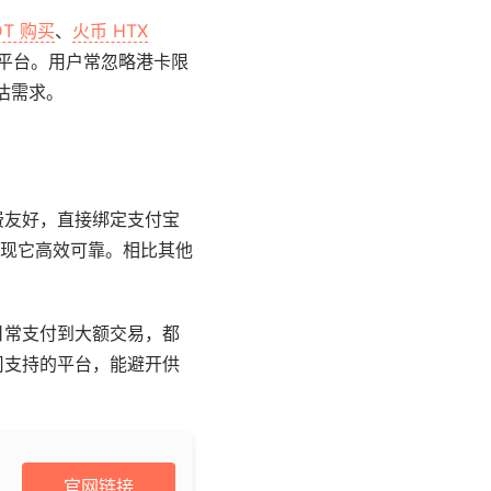
DT 购买
、
火币 HTX
 卡平台。用户常忽略港卡限
需评估需求。
费友好，直接绑定支付宝
现它高效可靠。相比其他
日常支付到大额交易，都
司支持的平台，能避开供
官网链接