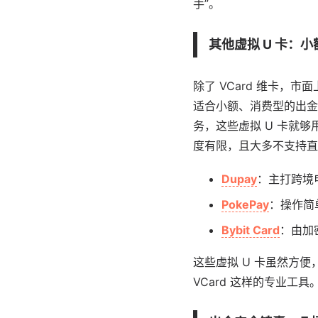
手”。
其他虚拟 U 卡：
除了 VCard 维卡，
适合小额、消费型的出金
务，这些虚拟 U 卡就
度有限，且大多不支持直接
Dupay
：主打跨境
PokePay
：操作简
Bybit Card
：由加
这些虚拟 U 卡虽然方
VCard 这样的专业工具