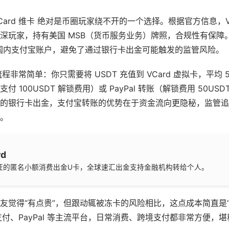
ard 维卡 绝对是币圈玩家绕不开的一个选择。根据官方信息，V
深玩家，持有美国 MSB（货币服务业务）牌照，合规性有保障。更
账到国内支付宝账户，避免了通过银行卡出金可能触发的监管风险。
流程非常简单：你只需要将 USDT 充值到 VCard 虚拟卡，平均
 100USDT 解锁费用）或 PayPal 转账（解锁费用 50U
的银行卡出金，支付宝转账的优势在于资金流向更隐秘，监管追
。
rd
认证的匿名小额消费出金U卡，全球速汇出金支持金融机构转给个人。
友觉得“有点贵”，但跟动辄被冻卡的风险相比，这点成本简直是“
信支付、PayPal 等主流平台，日常消费、跨境支付都非常方便，