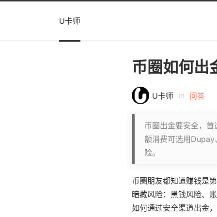
U卡师
币圈如何出
in
U卡师
问答
币圈出金要安全，首
额消费可选用Dupa
险。
币圈朋友都知道赚钱是第
暗藏风险：黑钱风险、账
如何通过安全渠道出金，重