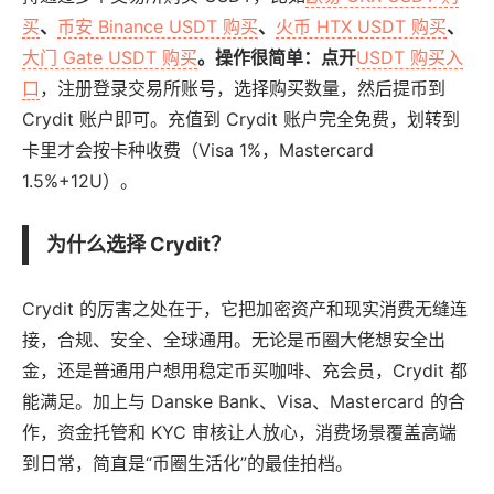
买
、
币安 Binance USDT 购买
、
火币 HTX USDT 购买
、
大门 Gate USDT 购买
。操作很简单：点开
USDT 购买入
口
，注册登录交易所账号，选择购买数量，然后提币到
Crydit 账户即可。充值到 Crydit 账户完全免费，划转到
卡里才会按卡种收费（Visa 1%，Mastercard
1.5%+12U）。
为什么选择 Crydit？
Crydit 的厉害之处在于，它把加密资产和现实消费无缝连
接，合规、安全、全球通用。无论是币圈大佬想安全出
金，还是普通用户想用稳定币买咖啡、充会员，Crydit 都
能满足。加上与 Danske Bank、Visa、Mastercard 的合
作，资金托管和 KYC 审核让人放心，消费场景覆盖高端
到日常，简直是“币圈生活化”的最佳拍档。