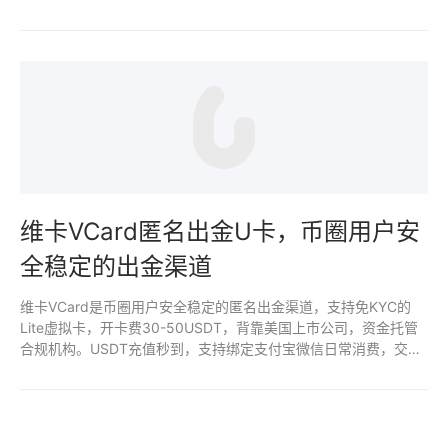
量开卡便利，大额USDT速汇解决冻结问题，交易费低。两者结合
使用最稳。
维卡VCard匿名出金U卡，币圈用户安
全稳定的出金渠道
维卡VCard是币圈用户安全稳定的匿名出金渠道，支持免KYC的
Lite虚拟卡，开卡费30-50USDT，背靠美国上市公司，资金托管
合规机构。USDT充值秒到，支持绑定支付宝微信日常消费，交易
显示普通跨境扣款，冻结风险低。适合线上为主的小额出金，通道
干净稳定，2026年仍是首选匿名U卡。